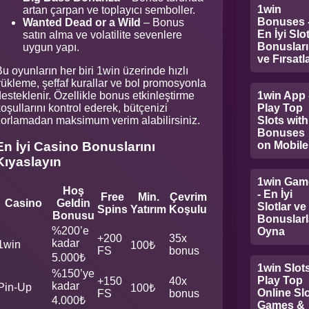
1win
artan çarpan ve toplayıcı semboller.
Bonuses 
Wanted Dead or a Wild
– Bonus
En İyi Slo
satın alma ve volatilite sevenlere
Bonusları
uygun yapı.
ve Fırsatl
u oyunların her biri 1win üzerinde hızlı
yükleme, şeffaf kurallar ve bol promosyonla
esteklenir. Özellikle bonus etkinleştirme
1win App 
oşullarını kontrol ederek, bütçenizi
Play Top
zorlamadan maksimum verim alabilirsiniz.
Slots with
Bonuses
on Mobile
En İyi Casino Bonuslarını
Kıyaslayın
1win Gam
Hoş
- En İyi
Free
Min.
Çevrim
Casino
Geldin
Slotlar ve
Spins
Yatırım
Koşulu
Bonusu
Bonuslarl
%200’e
Oyna
+200
35x
kadar
1win
100₺
FS
bonus
5.000₺
1win Slots
%150’ye
Play Top
+150
40x
kadar
Pin-Up
100₺
Online Sl
FS
bonus
4.000₺
Games &