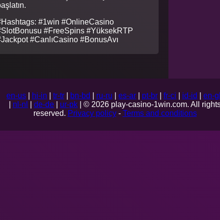
aşlatın.
#Hashtags: #1win #OnlineCasino
#SlotBonusu #FreeSpins #YüksekRTP
#Jackpot #CanlıCasino #BonusAvı
en-us
|
hi-in
|
tr-tr
|
bn-bd
|
ru-ru
|
es-ar
|
pt-br
|
fr-ci
|
id-id
|
en-g
|
nl-nl
|
de-de
|
ur-pk
| © 2026 play-casino-1win.com. All right
reserved.
Privacy policy
-
Terms and conditions