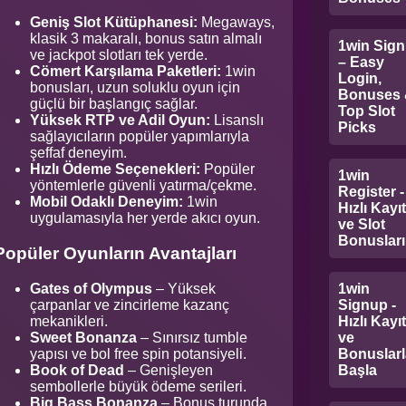
Geniş Slot Kütüphanesi:
Megaways,
klasik 3 makaralı, bonus satın almalı
1win Sign
ve jackpot slotları tek yerde.
– Easy
Cömert Karşılama Paketleri:
1win
Login,
bonusları, uzun soluklu oyun için
Bonuses
güçlü bir başlangıç sağlar.
Top Slot
Yüksek RTP ve Adil Oyun:
Lisanslı
Picks
sağlayıcıların popüler yapımlarıyla
şeffaf deneyim.
Hızlı Ödeme Seçenekleri:
Popüler
1win
yöntemlerle güvenli yatırma/çekme.
Register -
Mobil Odaklı Deneyim:
1win
Hızlı Kayıt
uygulamasıyla her yerde akıcı oyun.
ve Slot
Bonusları
Popüler Oyunların Avantajları
Gates of Olympus
– Yüksek
1win
çarpanlar ve zincirleme kazanç
Signup -
mekanikleri.
Hızlı Kayıt
Sweet Bonanza
– Sınırsız tumble
ve
yapısı ve bol free spin potansiyeli.
Bonuslarl
Book of Dead
– Genişleyen
Başla
sembollerle büyük ödeme serileri.
Big Bass Bonanza
– Bonus turunda