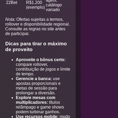
ágeis,
22Bet
R$1.200
catálogo
(exemplo)
variado
Nota:
Ofertas sujeitas a termos,
rollover e disponibilidade regional.
Consulte as regras no site antes
de participar.
Dicas para tirar o máximo
de proveito
Aproveite o bônus certo:
compare rollover,
contribuição de jogos e limite
de tempo.
Gerencie a banca:
use
apostas proporcionais e
metas de sessão para
prolongar a diversão.
Explore mesas com
multiplicadores:
títulos
relâmpago e game shows
podem turbinar ganhos.
Use recursos mobile:
modo