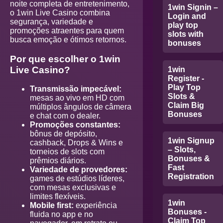
noite completa de entretenimento,
1win Signin –
o 1win Live Casino combina
Login and
segurança, variedade e
play top
promoções atraentes para quem
slots with
busca emoção e ótimos retornos.
bonuses
Por que escolher o 1win
Live Casino?
1win
Register -
Play Top
Transmissão impecável:
Slots &
mesas ao vivo em HD com
Claim Big
múltiplos ângulos de câmera
Bonuses
e chat com o dealer.
Promoções constantes:
bônus de depósito,
1win Signup
cashback, Drops & Wins e
– Slots,
torneios de slots com
Bonuses &
prêmios diários.
Fast
Variedade de provedores:
Registration
games de estúdios líderes,
com mesas exclusivas e
limites flexíveis.
1win
Mobile first:
experiência
Bonuses -
fluida no app e no
Claim Top