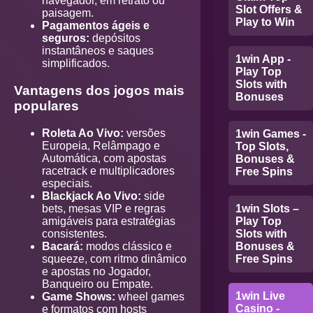
navegador, em retrato ou
Slot Offers &
paisagem.
Play to Win
Pagamentos ágeis e
seguros:
depósitos
instantâneos e saques
1win App -
simplificados.
Play Top
Slots with
Vantagens dos jogos mais
Bonuses
populares
Roleta Ao Vivo:
versões
1win Games -
Europeia, Relâmpago e
Top Slots,
Automática, com apostas
Bonuses &
racetrack e multiplicadores
Free Spins
especiais.
Blackjack Ao Vivo:
side
bets, mesas VIP e regras
1win Slots –
amigáveis para estratégias
Play Top
consistentes.
Slots with
Bacará:
modos clássico e
Bonuses &
squeeze, com ritmo dinâmico
Free Spins
e apostas no Jogador,
Banqueiro ou Empate.
1win Live
Game Shows:
wheel games
Casino -
e formatos com hosts