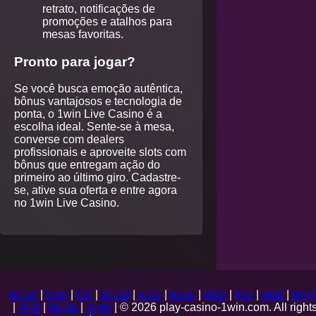
retrato, notificações de
promoções e atalhos para
mesas favoritas.
Pronto para jogar?
Se você busca emoção autêntica,
bônus vantajosos e tecnologia de
ponta, o 1win Live Casino é a
escolha ideal. Sente-se à mesa,
converse com dealers
profissionais e aproveite slots com
bônus que entregam ação do
primeiro ao último giro. Cadastre-
se, ative sua oferta e entre agora
no 1win Live Casino.
en-us
|
hi-in
|
tr-tr
|
bn-bd
|
ru-ru
|
es-ar
|
pt-br
|
fr-ci
|
id-id
|
en-g
|
nl-nl
|
de-de
|
ur-pk
| © 2026 play-casino-1win.com. All right