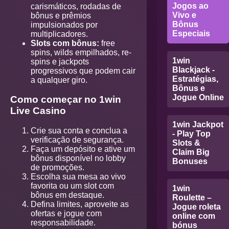
Jogos ao
carismáticos, rodadas de
Vivo e
bônus e prêmios
Bônus
impulsionados por
Especiais
multiplicadores.
Slots com bônus:
free
spins, wilds empilhados, re-
1win
spins e jackpots
Blackjack -
progressivos que podem cair
Estratégias,
a qualquer giro.
Bônus e
Jogue Online
Como começar no 1win
Live Casino
1win Jackpot
Crie sua conta e conclua a
- Play Top
verificação de segurança.
Slots &
Faça um depósito e ative um
Claim Big
bônus disponível no lobby
Bonuses
de promoções.
Escolha sua mesa ao vivo
favorita ou um slot com
1win
bônus em destaque.
Roulette –
Defina limites, aproveite as
Jogue roleta
ofertas e jogue com
online com
responsabilidade.
bónus