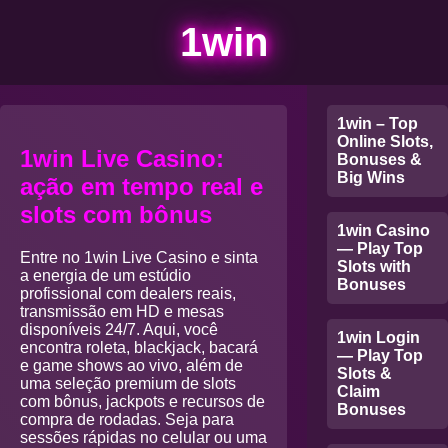
1win
1win – Top
Online Slots,
1win Live Casino:
Bonuses &
Big Wins
ação em tempo real e
slots com bônus
1win Casino
— Play Top
Entre no 1win Live Casino e sinta
Slots with
a energia de um estúdio
Bonuses
profissional com dealers reais,
transmissão em HD e mesas
disponíveis 24/7. Aqui, você
1win Login
encontra roleta, blackjack, bacará
— Play Top
e game shows ao vivo, além de
Slots &
uma seleção premium de slots
Claim
com bônus, jackpots e recursos de
Bonuses
compra de rodadas. Seja para
sessões rápidas no celular ou uma